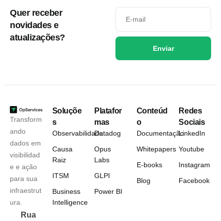
Quer receber
novidades e
atualizações?
Enviar
Soluçõe
Platafor
Conteúd
Redes
Transform
s
mas
o
Sociais
ando
Observabilidade
Datadog
Documentação
LinkedIn
dados em
Causa
Opus
Whitepapers
Youtube
visibilidad
Raiz
Labs
E-books
Instagram
e e ação
ITSM
GLPI
para sua
Blog
Facebook
infraestrut
Business
Power BI
ura.
Intelligence
Rua