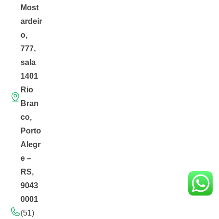
Most
ardeir
o,
777,
sala
1401
Rio
Bran
co,
Porto
Alegr
e –
RS,
9043
0001
(51)