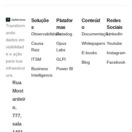
Soluçõe
Platafor
Conteúd
Redes
Transform
s
mas
o
Sociais
ando
Observabilidade
Datadog
Documentação
LinkedIn
dados em
Causa
Opus
Whitepapers
Youtube
visibilidad
Raiz
Labs
E-books
Instagram
e e ação
ITSM
GLPI
para sua
Blog
Facebook
infraestrut
Business
Power BI
ura.
Intelligence
Rua
Most
ardeir
o,
777,
sala