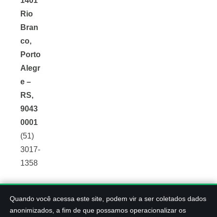
1401
Rio
Bran
co,
Porto
Alegr
e –
RS,
9043
0001
(51)
3017-
1358
Quando você acessa este site, podem vir a ser coletados dados
© 2026 OpServices. Todos os direitos reservados.
anonimizados, a fim de que possamos operacionalizar os